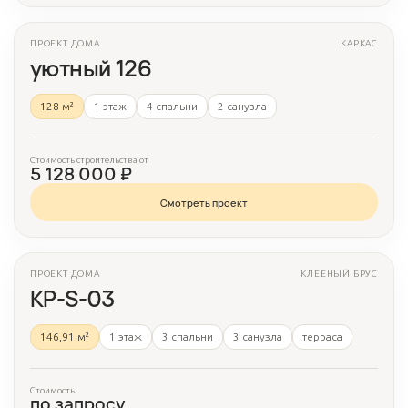
ПРОЕКТ ДОМА
КАРКАС
3 фото
уютный 126
128 м²
1 этаж
4 спальни
2 санузла
Стоимость строительства от
5 128 000 ₽
Смотреть проект
ПРОЕКТ ДОМА
КЛЕЕНЫЙ БРУС
3 фото
КР-S-03
146,91 м²
1 этаж
3 спальни
3 санузла
терраса
Стоимость
по запросу