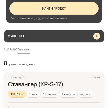
НАЙТИ ПРОЕКТ
Поиск по названию, коду и описанию проекта
ФИЛЬТРЫ
2
Очистить
ВЫБРАНО
8
проектов найдено
ПРОЕКТ ДОМА
КИРПИЧ
3 фото
Ставангер (КР-S-17)
132,05 м²
1 этаж
3 спальни
2 санузла
терраса